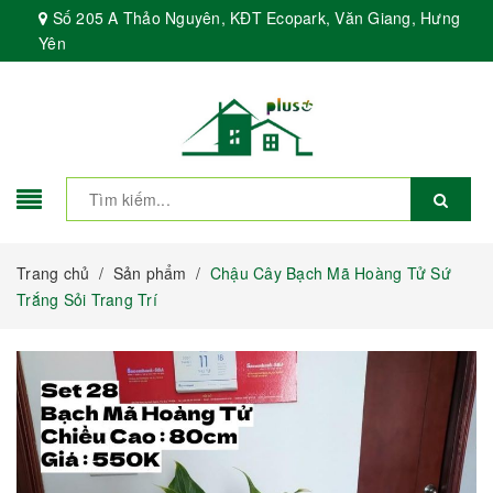
Số 205 A Thảo Nguyên, KĐT Ecopark, Văn Giang, Hưng
Yên
Trang chủ
/
Sản phẩm
/
Chậu Cây Bạch Mã Hoàng Tử Sứ
Trắng Sỏi Trang Trí