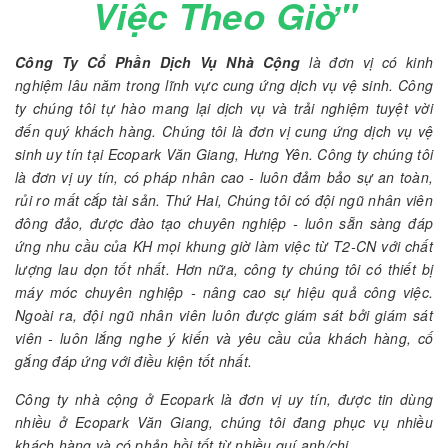
Việc Theo Giờ"
Công Ty Cổ Phần Dịch Vụ Nhà Cộng
là đơn vị có kinh
nghiệm lâu năm trong lĩnh vực cung ứng dịch vụ vệ sinh. Công
ty chúng tôi tự hào mang lại dịch vụ và trải nghiệm tuyệt vời
đến quý khách hàng. Chúng tôi là đơn vị cung ứng dịch vụ vệ
sinh uy tín tại Ecopark Văn Giang, Hưng Yên. Công ty chúng tôi
là đơn vị uy tín, có pháp nhân cao - luôn đảm bảo sự an toàn,
rủi ro mất cắp tài sản. Thứ Hai, Chúng tôi có đội ngũ nhân viên
đông đảo, được đào tạo chuyên nghiệp - luôn sẵn sàng đáp
ứng nhu cầu của KH mọi khung giờ làm việc từ T2-CN với chất
lượng lau dọn tốt nhất. Hơn nữa, công ty chúng tôi có thiết bị
máy móc chuyên nghiệp - nâng cao sự hiệu quả công việc.
Ngoài ra, đội ngũ nhân viên luôn được giám sát bởi giám sát
viên - luôn lắng nghe ý kiến và yêu cầu của khách hàng, cố
gắng đáp ứng với điều kiện tốt nhất.
Công ty nhà cộng ở Ecopark là đơn vị uy tín, được tin dùng
nhiều ở Ecopark Văn Giang, chúng tôi đang phục vụ nhiều
khách hàng và có phản hồi tốt từ nhiều quí anh/chị.