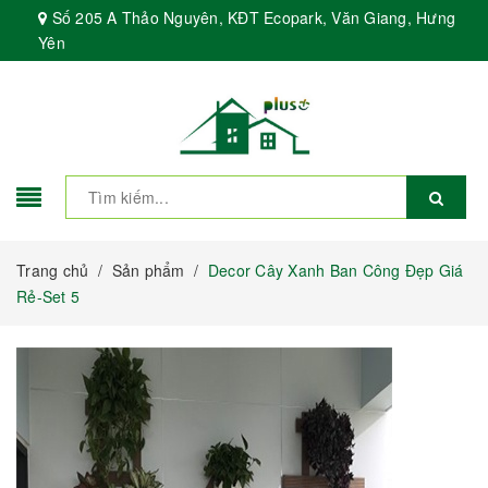
Số 205 A Thảo Nguyên, KĐT Ecopark, Văn Giang, Hưng
Yên
Trang chủ
/
Sản phẩm
/
Decor Cây Xanh Ban Công Đẹp Giá
Rẻ-Set 5