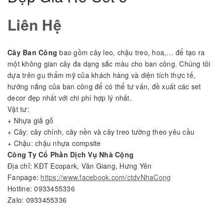
Liên Hệ
Cây Ban Công
bao gồm cây leo, chậu treo, hoa,… để tạo ra
một không gian cây đa dạng sắc màu cho ban công. Chúng tôi
dựa trên gu thẩm mỹ của khách hàng và diện tích thực tế,
hướng nắng của ban công để có thể tư vấn, đề xuất các set
decor đẹp nhất với chi phí hợp lý nhất.
Vật tư:
+ Nhựa giả gỗ
+ Cây: cây chính, cây nền và cây treo tường theo yêu cầu
+ Chậu: chậu nhựa compsite
Công Ty Cổ Phần Dịch Vụ Nhà Cộng
Địa chỉ: KĐT Ecopark, Văn Giang, Hưng Yên
Fanpage:
https://www.facebook.com/ctdvNhaCong
Hotline: 0933455336
Zalo: 0933455336