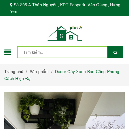
Số 205 A Thảo Nguyên, KĐT Ecopark, Văn Giang, Hưng
Yên
Trang chủ
/
Sản phẩm
/
Decor Cây Xanh Ban Công Phong
Cách Hiện Đại